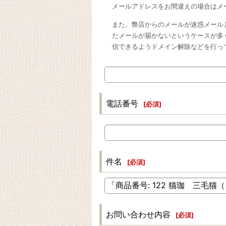
メールアドレスをお間違えの場合はメ
また、弊店からのメールが迷惑メール
たメールが届かないというケースが多
信できるようドメイン解除などを行っ
電話番号
[
必須
]
件名
[
必須
]
お問い合わせ内容
[
必須
]