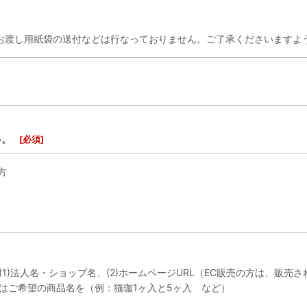
お渡し用紙袋の送付などは行なっておりません。ご了承くださいますよ
い。
[
必須
]
方
)法人名・ショップ名、(2)ホームページURL（EC販売の方は、販売され
はご希望の商品名を（例：猫珈1ヶ入と5ヶ入 など）