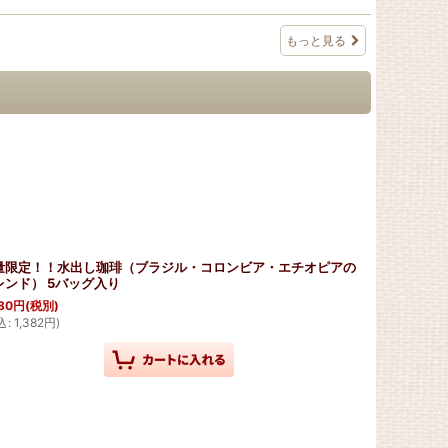
もっと見る
量限定！！水出し珈琲（ブラジル・コロンビア・エチオピアの
レンド） 5バッグ入り
80
円
(税別)
込
:
1,382
円
)