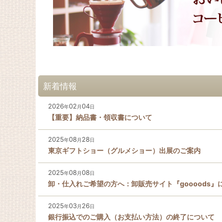
新着情報
2026
02
04
年
月
日
【重要】納品書・領収書について
2025
08
28
年
月
日
東京ギフトショー（グルメショー）出展のご案内
2025
08
08
年
月
日
卸・仕入れご希望の方へ：卸販売サイト『goooods
2025
03
26
年
月
日
銀行振込でのご購入（お支払い方法）の終了について