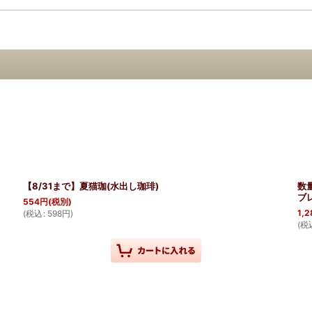
【8/31まで】夏猫珈(水出し珈琲)
数
ブ
554
円
(税別)
1,2
(
税込
:
598
円
)
(
税