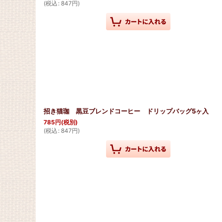
(
税込
:
847
円
)
招き猫珈 黒豆ブレンドコーヒー ドリップバッグ5ヶ入
785
円
(税別)
(
税込
:
847
円
)