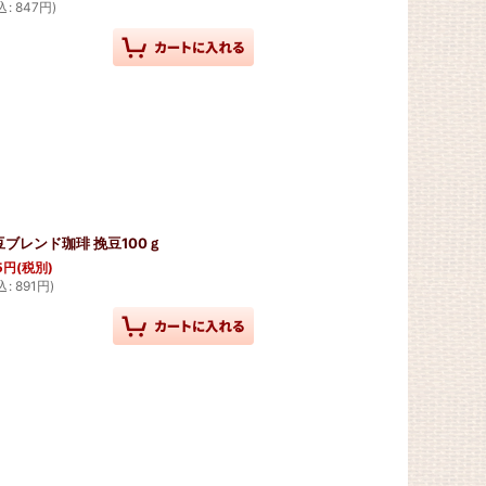
込
:
847
円
)
豆ブレンド珈琲 挽豆100ｇ
5
円
(税別)
込
:
891
円
)