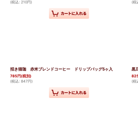
(
税込
:
210
円
)
(
税
招き猫珈 赤米ブレンドコーヒー ドリップバッグ5ヶ入
黒
785
円
(税別)
82
(
税込
:
847
円
)
(
税