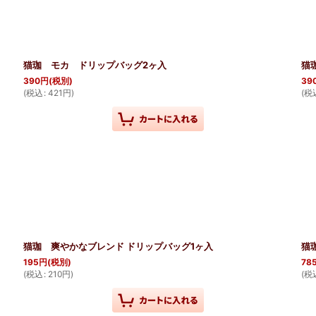
猫珈 モカ ドリップバッグ2ヶ入
猫
390
円
(税別)
39
(
税込
:
421
円
)
(
税
猫珈 爽やかなブレンド ドリップバッグ1ヶ入
猫
195
円
(税別)
78
(
税込
:
210
円
)
(
税