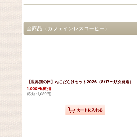
全商品（カフェインレスコーヒー）
【世界猫の日】ねこだらけセット2026（8/17〜順次発送）
1,000
円
(税別)
(
税込
:
1,080
円
)