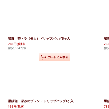
猫珈 茶トラ（モカ）ドリップバッグ5ヶ入
猫
785
円
(税別)
78
(
税込
:
847
円
)
(
税
黒猫珈 深みのブレンド ドリップバッグ1ヶ入
黒
195
円
(税別)
78