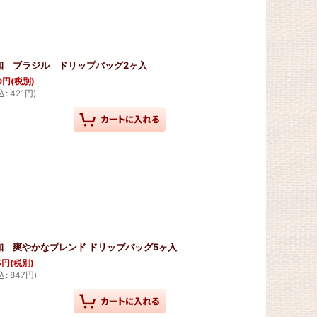
珈 ブラジル ドリップバッグ2ヶ入
0
円
(税別)
込
:
421
円
)
珈 爽やかなブレンド ドリップバッグ5ヶ入
5
円
(税別)
込
:
847
円
)