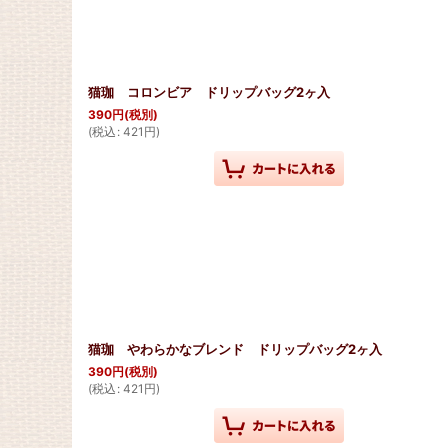
猫珈 コロンビア ドリップバッグ2ヶ入
390
円
(税別)
(
税込
:
421
円
)
猫珈 やわらかなブレンド ドリップバッグ2ヶ入
390
円
(税別)
(
税込
:
421
円
)