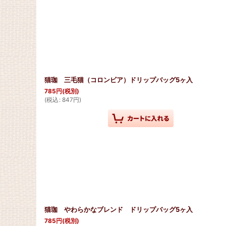
猫珈 三毛猫（コロンビア）ドリップバッグ5ヶ入
785
円
(税別)
(
税込
:
847
円
)
猫珈 やわらかなブレンド ドリップバッグ5ヶ入
785
円
(税別)