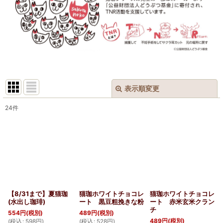
表示順変更
閉じる
24
件
表示数
:
並び順
:
絞り込む
【8/31まで】夏猫珈
猫珈ホワイトチョコレ
猫珈ホワイトチョコレ
(水出し珈琲)
ート 黒豆粗挽きな粉
ート 赤米玄米クラン
チ
554
円
(税別)
489
円
(税別)
489
円
(税別)
(
税込
:
598
円
)
(
税込
:
528
円
)