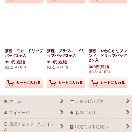
猫珈 モカ ドリップ
猫珈 ブラジル ドリ
猫珈 やわらかなブレ
バッグ2ヶ入
ップバッグ2ヶ入
ンド ドリップバッグ
2ヶ入
390
円
(税別)
390
円
(税別)
390
円
(税別)
(
税込
:
421
円
)
(
税込
:
421
円
)
(
税込
:
421
円
)
ホーム
ショッピングカート
マイページ
お気に入り
最近チェックしたアイテ
特定商取引法表示
ム