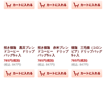
招き猫珈 黒豆ブレン
招き猫珈 赤米ブレン
猫珈 三毛猫（コロン
ドコーヒー ドリップ
ドコーヒー ドリップ
ビア）ドリップバッグ
バッグ5ヶ入
バッグ5ヶ入
5ヶ入
785
円
(税別)
785
円
(税別)
785
円
(税別)
(
税込
:
847
円
)
(
税込
:
847
円
)
(
税込
:
847
円
)