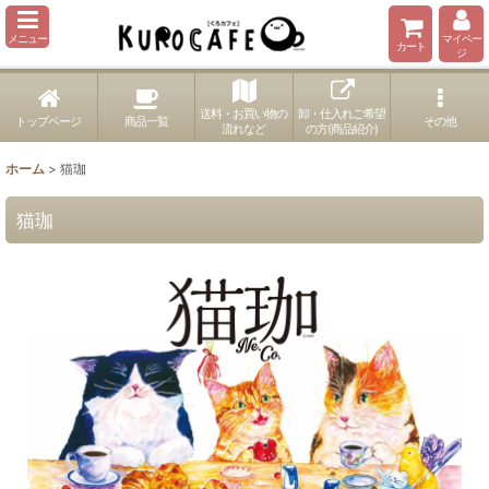
メニュー
マイペー
カート
ジ
送料・お買い物の
卸・仕入れご希望
トップページ
商品一覧
その他
流れなど
の方(商品紹介)
ホーム
>
猫珈
猫珈