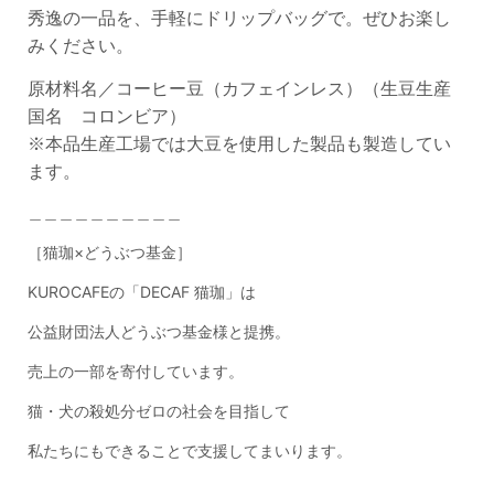
秀逸の一品を、手軽にドリップバッグで。ぜひお楽し
みください。
原材料名／コーヒー豆（
カフェインレス）
（生豆生産
国名 コロンビア）
※本品生産工場では大豆を使用した製品も製造してい
ます。
＿＿＿＿＿＿＿＿＿＿
［猫珈×どうぶつ基金］
KUROCAFE
の「
DECAF
猫珈」は
公益財団法人どうぶつ基金様と提携。
売上の一部を寄付しています。
猫・犬の殺処分ゼロの社会を目指して
私たちにもできることで支援してまいります。