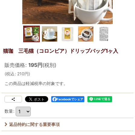
猫珈 三毛猫（コロンビア）ドリップバッグ1ヶ入
販売価格
:
195
円
(税別)
(
税込
:
210
円
)
この商品は軽減税率の対象です。
Facebookでシェア
数量
:
返品特約に関する重要事項