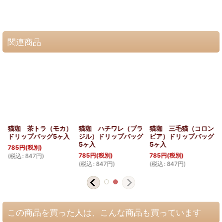
関連商品
ラ
猫珈 茶トラ（モカ）
猫珈 ハチワレ（ブラ
猫珈 三毛猫（コロン
グ
ドリップバッグ5ヶ入
ジル）ドリップバッグ
ビア）ドリップバッグ
5ヶ入
5ヶ入
785
円
(税別)
785
円
(税別)
785
円
(税別)
(
税込
:
847
円
)
(
税込
:
847
円
)
(
税込
:
847
円
)
この商品を買った人は、こんな商品も買っています