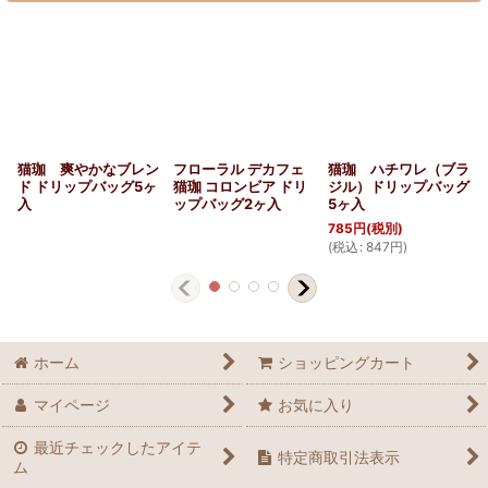
猫珈 爽やかなブレン
フローラル デカフェ
猫珈 ハチワレ（ブラ
ド ドリップバッグ5ヶ
猫珈 コロンビア ドリ
ジル）ドリップバッグ
入
ップバッグ2ヶ入
5ヶ入
785
円
(税別)
(
(
税込
:
847
円
)
ホーム
ショッピングカート
マイページ
お気に入り
最近チェックしたアイテ
特定商取引法表示
ム