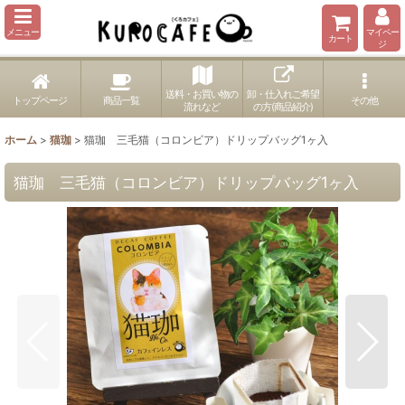
メニュー
マイペー
カート
ジ
送料・お買い物の
卸・仕入れご希望
トップページ
商品一覧
その他
流れなど
の方(商品紹介)
ホーム
>
猫珈
>
猫珈 三毛猫（コロンビア）ドリップバッグ1ヶ入
猫珈 三毛猫（コロンビア）ドリップバッグ1ヶ入