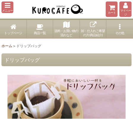
メニュー
マイペー
カート
ジ
送料・お買い物の
卸・仕入れご希望
トップページ
商品一覧
その他
流れなど
の方(商品紹介)
ホーム
>
ドリップバッグ
ドリップバッグ