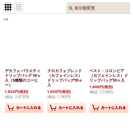
表示順変更
閉じる
7
件
表示数
:
並び順
:
絞り込む
デカフェ バラエティ
クロカフェブレンド
ベスト・コロンビア
ドリップバッグ 10ヶ
（カフェインレス）
（カフェインレス）ド
入（5種類のコーヒ
ドリップバッグ10ヶ
リップバッグ10ヶ入
ー）
入
1,600
円
(税別)
1,920
円
(税別)
1,650
円
(税別)
(
税込
:
1,728
円
)
(
税込
:
2,073
円
)
(
税込
:
1,782
円
)