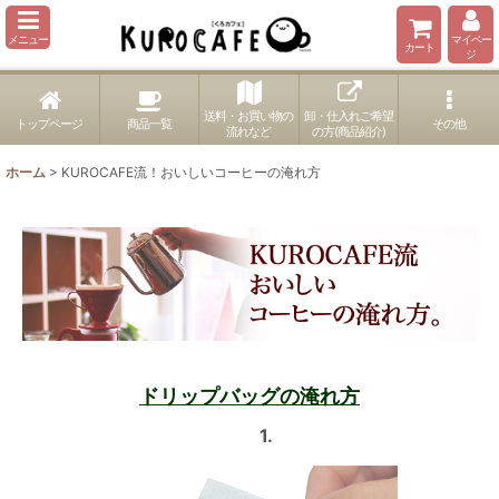
メニュー
マイペー
カート
ジ
送料・お買い物の
卸・仕入れご希望
トップページ
商品一覧
その他
流れなど
の方(商品紹介)
ホーム
>
KUROCAFE流！おいしいコーヒーの淹れ方
ドリップバッグの淹れ方
1.