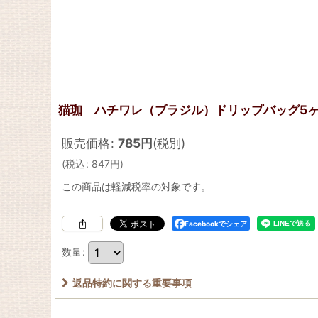
猫珈 ハチワレ（ブラジル）ドリップバッグ5
販売価格
:
785
円
(税別)
(
税込
:
847
円
)
この商品は軽減税率の対象です。
Facebookでシェア
数量
:
返品特約に関する重要事項