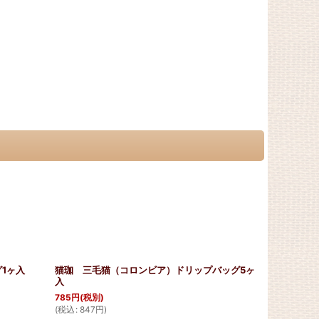
1ヶ入
猫珈 三毛猫（コロンビア）ドリップバッグ5ヶ
猫珈 三毛
入
入
785
円
(税別)
195
円
(税別)
(
税込
:
847
円
)
(
税込
:
210
円
)