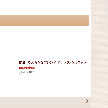
猫珈 やわらかなブレンド ドリップバッグ1ヶ入
猫珈 ブラ
195
円
(税別)
390
円
(税別)
(
税込
:
210
円
)
(
税込
:
421
円
)