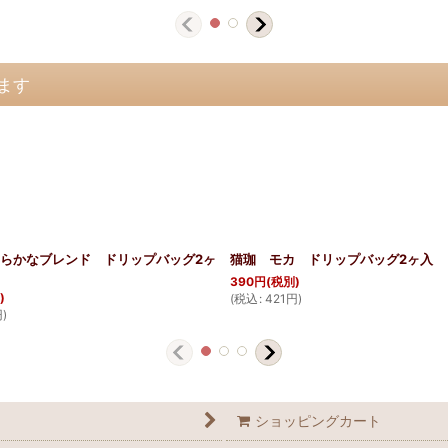
ます
らかなブレンド ドリップバッグ2ヶ
猫珈 モカ ドリップバッグ2ヶ入
390
円
(税別)
)
(
税込
:
421
円
)
円
)
ショッピングカート