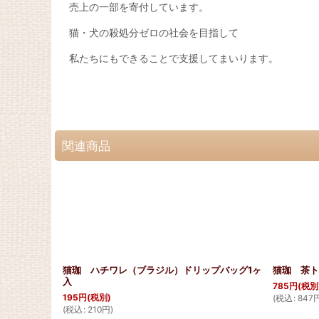
売上の一部を寄付しています。
猫・犬の殺処分ゼロの社会を目指して
私たちにもできることで支援してまいります。
関連商品
猫珈 ハチワレ（ブラジル）ドリップバッグ1ヶ
猫珈 茶ト
入
785
円
(税別
195
円
(税別)
(
税込
:
847
(
税込
:
210
円
)