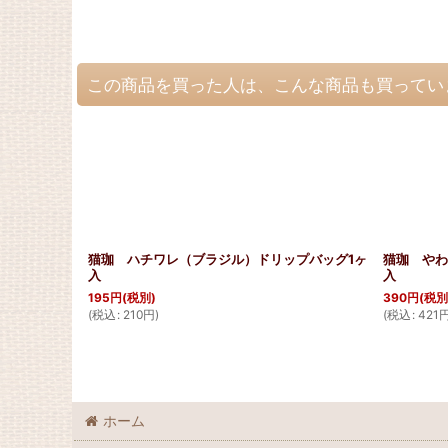
この商品を買った人は、こんな商品も買ってい
猫珈 ハチワレ（ブラジル）ドリップバッグ1ヶ
猫珈 やわ
入
入
195
円
(税別)
390
円
(税別
(
税込
:
210
円
)
(
税込
:
421
ホーム