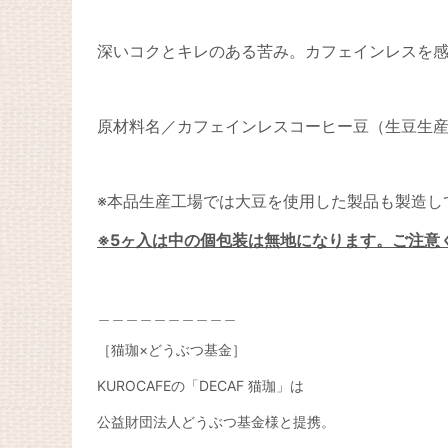
深いコクとキレのある苦み。カフェインレスを
原材料名／カフェインレスコーヒー豆（生豆生
※本品生産工場では大豆を使用した製品も製造し
※5ヶ入は中の個包装は無地になります。ご注意
＿＿＿＿＿＿＿＿＿＿
［猫珈×どうぶつ基金］
KUROCAFE
の「
DECAF
猫珈」は
公益財団法人どうぶつ基金様と提携。