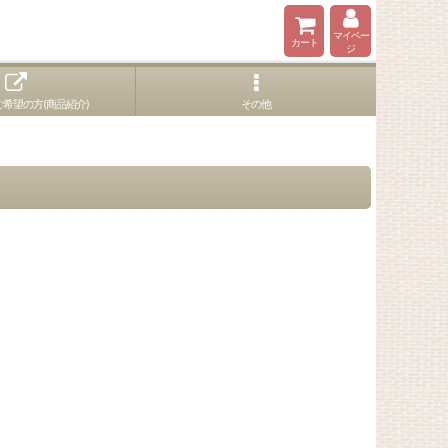
マイペー
カート
ジ
希望の方(商品紹介)
その他