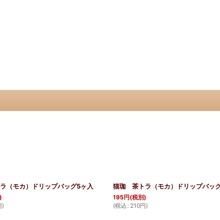
ラ（モカ）ドリップバッグ5ヶ入
猫珈 茶トラ（モカ）ドリップバッグ
)
195
円
(税別)
円
)
(
税込
:
210
円
)