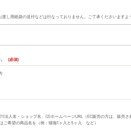
お渡し用紙袋の送付などは行なっておりません。ご了承くださいますよ
い。
[
必須
]
方
)法人名・ショップ名、(2)ホームページURL（EC販売の方は、販売され
はご希望の商品名を（例：猫珈1ヶ入と5ヶ入 など）