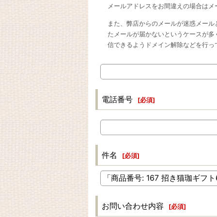
メールアドレスをお間違えの場合はメ
また、弊店からのメールが迷惑メール
たメールが届かないというケースが多
信できるようドメイン解除などを行っ
電話番号
[
必須
]
件名
[
必須
]
お問い合わせ内容
[
必須
]