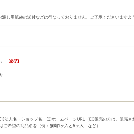
お渡し用紙袋の送付などは行なっておりません。ご了承くださいますよ
い。
[
必須
]
方
)法人名・ショップ名、(2)ホームページURL（EC販売の方は、販売され
はご希望の商品名を（例：猫珈1ヶ入と5ヶ入 など）