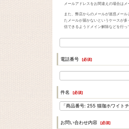
メールアドレスをお間違えの場合はメ
また、弊店からのメールが迷惑メール
たメールが届かないというケースが多
信できるようドメイン解除などを行っ
電話番号
[
必須
]
件名
[
必須
]
お問い合わせ内容
[
必須
]