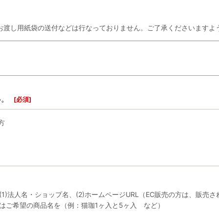
お渡し用紙袋の送付などは行なっておりません。ご了承くださいますよ
い。
[
必須
]
方
)法人名・ショップ名、(2)ホームページURL（EC販売の方は、販売され
はご希望の商品名を（例：猫珈1ヶ入と5ヶ入 など）