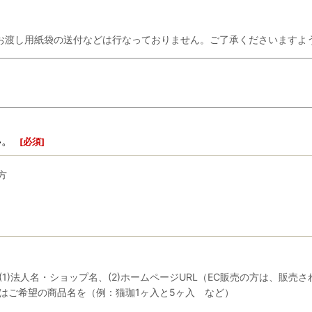
お渡し用紙袋の送付などは行なっておりません。ご了承くださいますよ
い。
[
必須
]
方
)法人名・ショップ名、(2)ホームページURL（EC販売の方は、販売され
はご希望の商品名を（例：猫珈1ヶ入と5ヶ入 など）