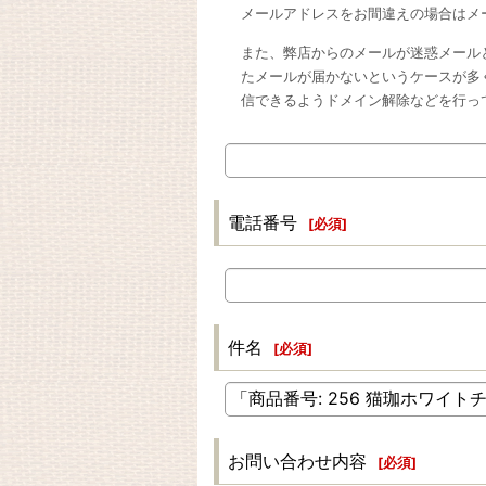
メールアドレスをお間違えの場合はメ
また、弊店からのメールが迷惑メール
たメールが届かないというケースが多
信できるようドメイン解除などを行っ
電話番号
[
必須
]
件名
[
必須
]
お問い合わせ内容
[
必須
]