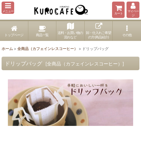
メニュー
マイペー
カート
ジ
送料・お買い物の
卸・仕入れご希望
トップページ
商品一覧
その他
流れなど
の方(商品紹介)
ホーム
>
全商品（カフェインレスコーヒー）
>
ドリップバッグ
ドリップバッグ
[
全商品（カフェインレスコーヒー）
]