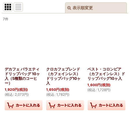
表示順変更
閉じる
7
件
表示数
:
並び順
:
絞り込む
デカフェ バラエティ
クロカフェブレンド
ベスト・コロンビア
ドリップバッグ 10ヶ
（カフェインレス）
（カフェインレス）ド
入（5種類のコーヒ
ドリップバッグ10ヶ
リップバッグ10ヶ入
ー）
入
1,600
円
(税別)
1,920
円
(税別)
1,650
円
(税別)
(
税込
:
1,728
円
)
(
税込
:
2,073
円
)
(
税込
:
1,782
円
)