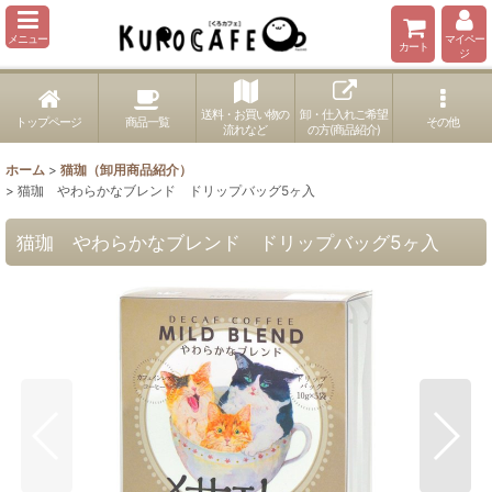
メニュー
マイペー
カート
ジ
送料・お買い物の
卸・仕入れご希望
トップページ
商品一覧
その他
流れなど
の方(商品紹介)
ホーム
>
猫珈（卸用商品紹介）
>
猫珈 やわらかなブレンド ドリップバッグ5ヶ入
猫珈 やわらかなブレンド ドリップバッグ5ヶ入