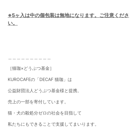
※5ヶ入は中の個包装は無地になります。ご注意くださ
い。
＿＿＿＿＿＿＿＿＿＿
［猫珈×どうぶつ基金］
KUROCAFE
の「
DECAF
猫珈」は
公益財団法人どうぶつ基金様と提携。
売上の一部を寄付しています。
猫・犬の殺処分ゼロの社会を目指して
私たちにもできることで支援してまいります。