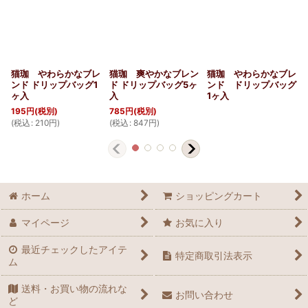
猫珈 やわらかなブレ
猫珈 爽やかなブレン
猫珈 やわらかなブレ
ンド ドリップバッグ1
ド ドリップバッグ5ヶ
ンド ドリップバッグ
ヶ入
入
1ヶ入
195
円
(税別)
785
円
(税別)
(
税込
:
210
円
)
(
税込
:
847
円
)
(
ホーム
ショッピングカート
マイページ
お気に入り
最近チェックしたアイテ
特定商取引法表示
ム
送料・お買い物の流れな
お問い合わせ
ど