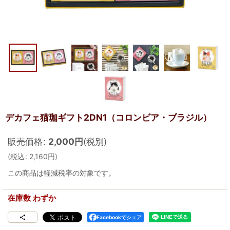
デカフェ猫珈ギフト2DN1（コロンビア・ブラジル）
販売価格
:
2,000
円
(税別)
(
税込
:
2,160
円
)
この商品は軽減税率の対象です。
在庫数 わずか
Facebookでシェア