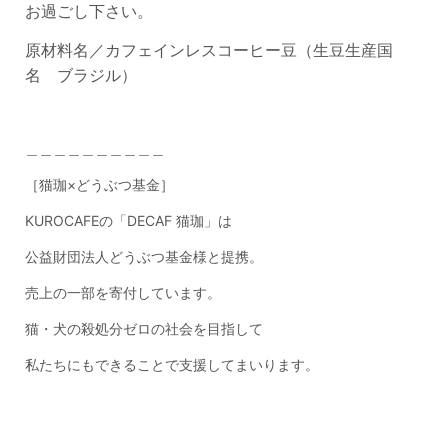
お過ごし下さい。
原材料名／カフェインレスコーヒー豆（生豆生産国
名
ブラジル
）
＿＿＿＿＿＿＿＿＿＿
［猫珈×どうぶつ基金］
KUROCAFE
の「
DECAF
猫珈」は
公益財団法人どうぶつ基金様と提携。
売上の一部を寄付しています。
猫・犬の殺処分ゼロの社会を目指して
私たちにもできることで支援してまいります。