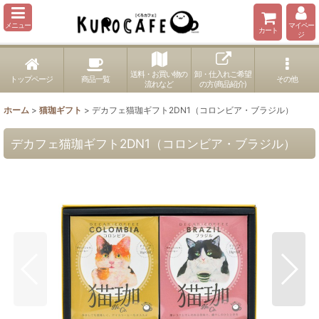
メニュー
マイペー
カート
ジ
送料・お買い物の
卸・仕入れご希望
トップページ
商品一覧
その他
流れなど
の方(商品紹介)
ホーム
>
猫珈ギフト
>
デカフェ猫珈ギフト2DN1（コロンビア・ブラジル）
デカフェ猫珈ギフト2DN1（コロンビア・ブラジル）