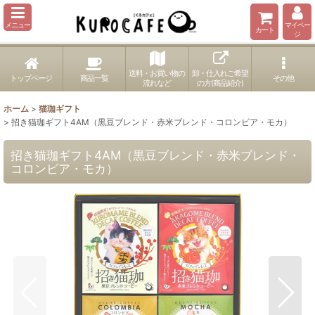
メニュー
マイペー
カート
ジ
送料・お買い物の
卸・仕入れご希望
トップページ
商品一覧
その他
流れなど
の方(商品紹介)
ホーム
>
猫珈ギフト
>
招き猫珈ギフト4AM（黒豆ブレンド・赤米ブレンド・コロンビア・モカ）
招き猫珈ギフト4AM（黒豆ブレンド・赤米ブレンド・
コロンビア・モカ）