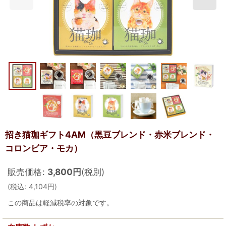
招き猫珈ギフト4AM（黒豆ブレンド・赤米ブレンド・
コロンビア・モカ）
販売価格
:
3,800
円
(税別)
(
税込
:
4,104
円
)
この商品は軽減税率の対象です。