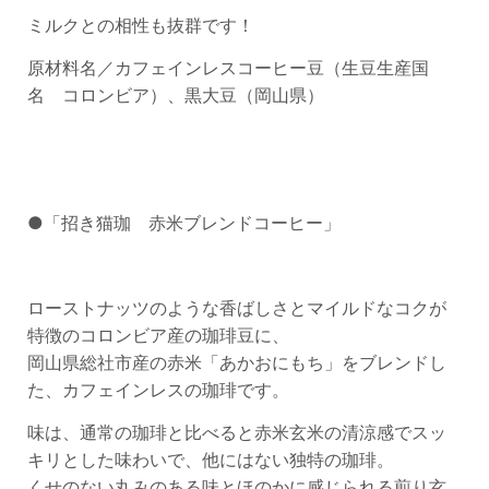
ミルクとの相性も抜群です！
原材料名／カフェインレスコーヒー豆（生豆生産国
名 コロンビア）、黒大豆（岡山県）
●「招き猫珈 赤米ブレンドコーヒー」
ローストナッツのような香ばしさとマイルドなコクが
特徴のコロンビア産の珈琲豆に、
岡山県総社市産の赤米「あかおにもち」をブレンドし
た、カフェインレスの珈琲です。
味は、通常の珈琲と比べると赤米玄米の清涼感でスッ
キリとした味わいで、他にはない独特の珈琲。
くせのない丸みのある味とほのかに感じられる煎り玄