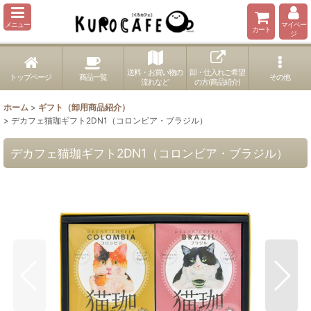
メニュー
マイペー
カート
ジ
送料・お買い物の
卸・仕入れご希望
トップページ
商品一覧
その他
流れなど
の方(商品紹介)
ホーム
>
ギフト（卸用商品紹介）
>
デカフェ猫珈ギフト2DN1（コロンビア・ブラジル）
デカフェ猫珈ギフト2DN1（コロンビア・ブラジル）