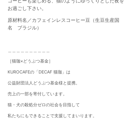
コーヒーも楽しめる、猫のようにゆっくりとした夜を
お過ごし下さい。
原材料名／カフェインレスコーヒー豆（生豆生産国
名
ブラジル
）
＿＿＿＿＿＿＿＿＿＿
［猫珈×どうぶつ基金］
KUROCAFE
の「
DECAF
猫珈」は
公益財団法人どうぶつ基金様と提携。
売上の一部を寄付しています。
猫・犬の殺処分ゼロの社会を目指して
私たちにもできることで支援してまいります。