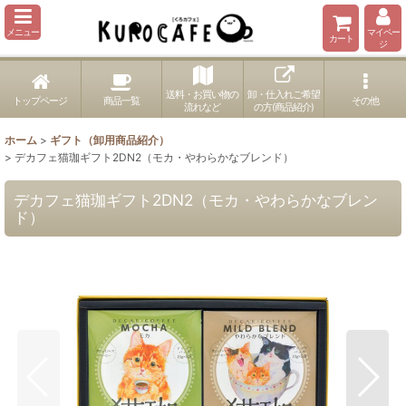
メニュー
マイペー
カート
ジ
送料・お買い物の
卸・仕入れご希望
トップページ
商品一覧
その他
流れなど
の方(商品紹介)
ホーム
>
ギフト（卸用商品紹介）
>
デカフェ猫珈ギフト2DN2（モカ・やわらかなブレンド）
デカフェ猫珈ギフト2DN2（モカ・やわらかなブレン
ド）