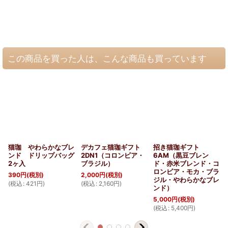
この商品を買った人は、こんな商品も買っています
猫珈 やわらかなブレ
デカフェ猫珈ギフト
招き猫珈ギフト
ンド ドリップバッグ
2DN1（コロンビア・
6AM（黒豆ブレン
2ヶ入
ブラジル）
ド・赤米ブレンド・コ
ロンビア・モカ・ブラ
390
円
(税別)
2,000
円
(税別)
ジル・やわらかなブレ
(
税込
:
421
円
)
(
税込
:
2,160
円
)
ンド）
5,000
円
(税別)
(
税込
:
5,400
円
)