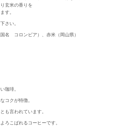
煎り玄米の香りを
けます。
み下さい。
産国名 コロンビア）、赤米（岡山県）
しい珈琲。
ドなコクが特徴。
詞とも言われています。
もよろこばれるコーヒーです。