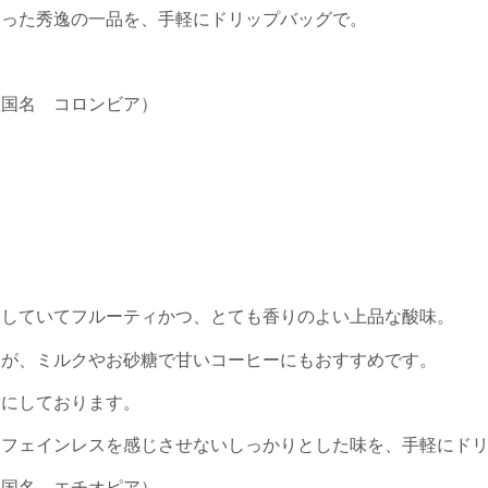
もった秀逸の一品を、手軽にドリップバッグで。
産国名 コロンビア）
としていてフルーティかつ、とても香りのよい上品な酸味。
すが、ミルクやお砂糖で甘いコーヒーにもおすすめです。
トにしております。
カフェインレスを感じさせないしっかりとした味を、手軽にド
産国名 エチオピア）