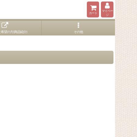
マイペー
カート
ジ
希望の方(商品紹介)
その他