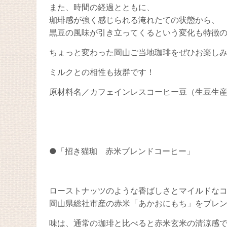
また、時間の経過とともに、
珈琲感が強く感じられる淹れたての状態から、
黒豆の風味が引き立ってくるという変化も特徴
ちょっと変わった岡山ご当地珈琲をぜひお楽し
ミルクとの相性も抜群です！
原材料名／カフェインレスコーヒー豆（生豆生
●「招き猫珈 赤米ブレンドコーヒー」
ローストナッツのような香ばしさとマイルドな
岡山県総社市産の赤米「あかおにもち」をブレ
味は、通常の珈琲と比べると赤米玄米の清涼感