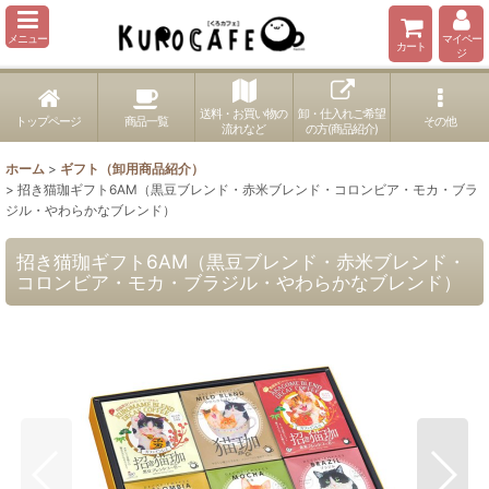
メニュー
マイペー
カート
ジ
送料・お買い物の
卸・仕入れご希望
トップページ
商品一覧
その他
流れなど
の方(商品紹介)
ホーム
>
ギフト（卸用商品紹介）
>
招き猫珈ギフト6AM（黒豆ブレンド・赤米ブレンド・コロンビア・モカ・ブラ
ジル・やわらかなブレンド）
招き猫珈ギフト6AM（黒豆ブレンド・赤米ブレンド・
コロンビア・モカ・ブラジル・やわらかなブレンド）