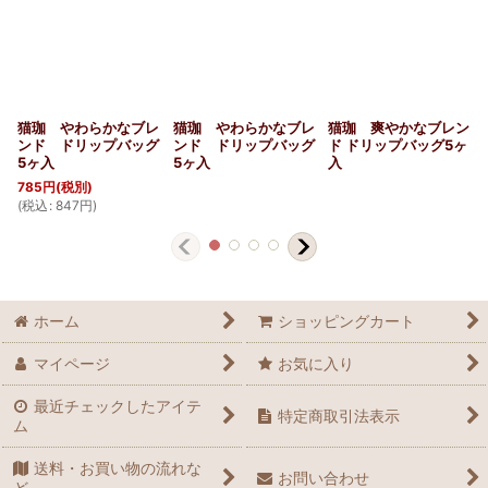
猫珈 やわらかなブレ
猫珈 やわらかなブレ
猫珈 爽やかなブレン
ンド ドリップバッグ
ンド ドリップバッグ
ド ドリップバッグ5ヶ
5ヶ入
5ヶ入
入
785
円
(税別)
(
税込
:
847
円
)
ホーム
ショッピングカート
マイページ
お気に入り
最近チェックしたアイテ
特定商取引法表示
ム
送料・お買い物の流れな
お問い合わせ
ど