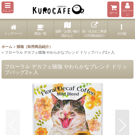
メニュー
マイペー
カート
ジ
送料・お買い物の
卸・仕入れご希望
トップページ
商品一覧
その他
流れなど
の方(商品紹介)
ホーム
>
猫珈（卸用商品紹介）
>
フローラル デカフェ猫珈 やわらかなブレンド ドリップバッグ2ヶ入
フローラル デカフェ猫珈 やわらかなブレンド ドリッ
プバッグ2ヶ入