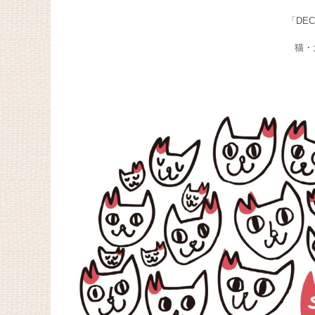
「DE
猫・