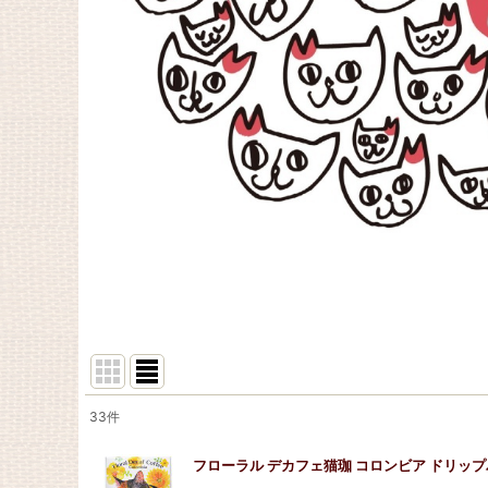
33
件
サブカテゴリ
:
フローラル デカフェ猫珈 コロンビア ドリッ