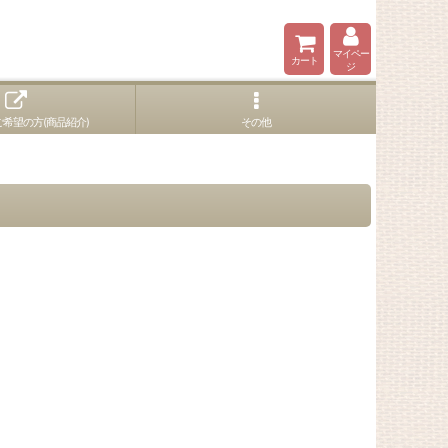
マイペー
カート
ジ
希望の方(商品紹介)
その他
。